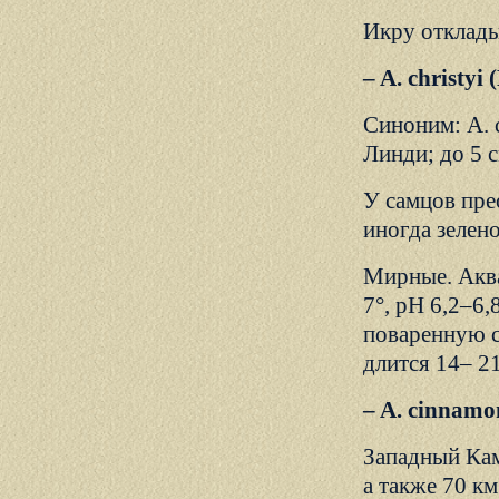
Икру отклады
– A. christy
Синоним: A. c
Линди; до 5 с
У самцов пре
иногда зелен
Мирные. Аква
7°, рН 6,2–6
поваренную с
длится 14– 21
– A. cinnam
Западный Кам
а также 70 км