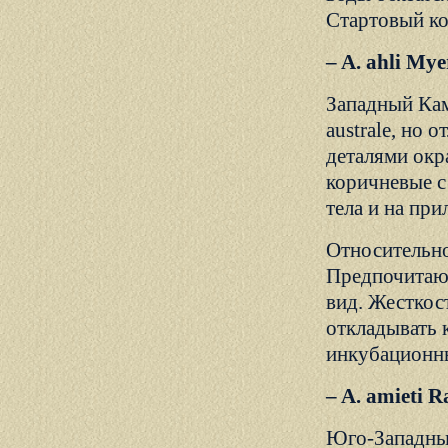
Стартовый ко
– A. ahli My
Западный Кам
australe, но 
деталями окра
коричневые с
тела и на пр
Относительно
Предпочитают
вид. Жесткос
откладывать к
инкубационны
– A. amieti
Юго-Западный