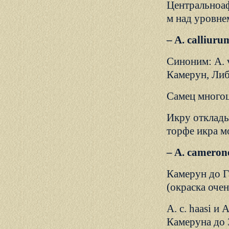
Центральноаф
м над уровнем
– A. calliur
Синоним: A. v
Камерун, Либ
Самец многоц
Икру отклады
торфе икра м
– A. cameron
Камерун до Г
(окраска очен
А. с. haasi и 
Камеруна до 