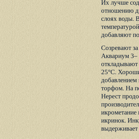
Их лучше сод
отношению др
слоях воды. В
температурой
добавляют по
Созревают за
Аквариум 3– 
откладывают н
25°С. Хороши
добавлением п
торфом. На п
Нерест продо
производител
икрометание 
икринок. Инк
выдерживает 