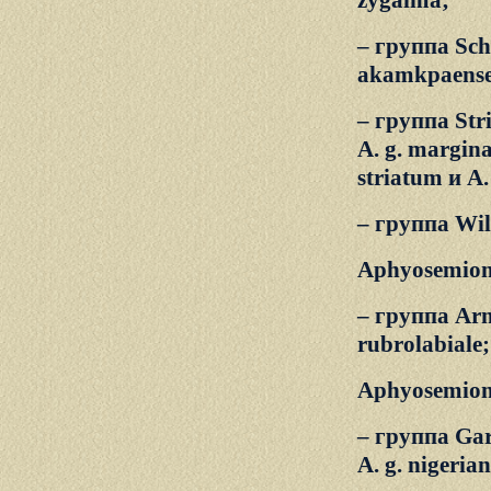
zygaima;
– группа Sche
akamkpaense
– группа Str
A. g. margin
striatum и A.
– группа Wil
Aphyosemion
– группа Arno
rubrolabiale;
Aphyosemion 
– группа Gard
A. g. nigeria