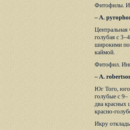
Фитофилы. И
– A. pyroph
Центральная ч
голубая с 3–
широкими по
каймой.
Фитофил. Ин
– A. roberts
Юг Того, юго
голубые с 9–
два красных 
красно-голуб
Икру отклады