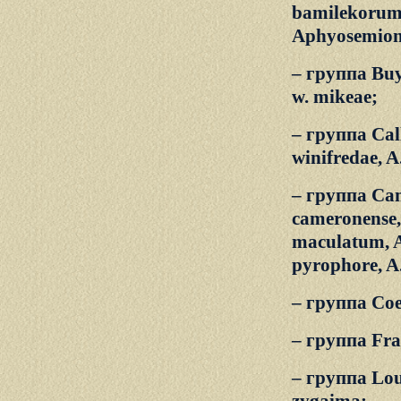
bamilekorum,
Aphyosemion
– группа Buyt
w. mikeae;
– группа Calli
winifredae, A
– группа Ca
cameronense, 
maculatum, A
pyrophore, A.
– группа Coele
– группа Fran
– группа Loue