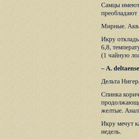
Самцы имеют 
преобладают 
Мирные. Аква
Икру отклады
6,8, темпера
(1 чайную ло
– A. deltaen
Дельта Нигера
Спинка корич
продолжающей
желтые. Анал
Икру мечут к
недель.