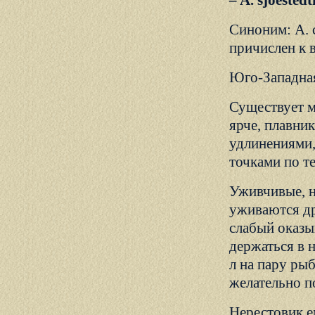
– A. sjoeste
Синоним: A. 
причислен к в
Юго-Западная
Существует м
ярче, плавни
удлинениями,
точками по т
Уживчивые, н
уживаются др
слабый оказы
держаться в 
л на пару рыб
желательно по
Нерестовик е