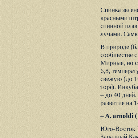
Спинка зелен
красными штр
спинной плав
лучами. Самк
В природе (бл
сообществе с A
Мирные, но с
6,8, темпера
свежую (до 1
торф. Инкуба
– до 40 дней
развитие на 1
– A. arnoldi
Юго-Восток Т
Западный Кам