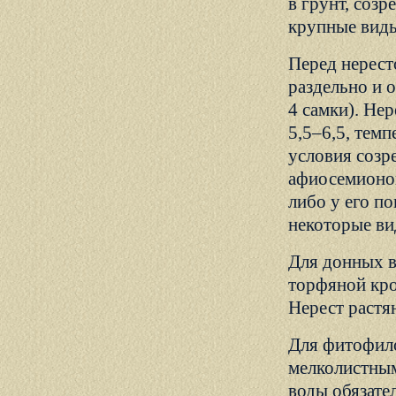
в грунт, созр
крупные виды
Перед нерест
раздельно и 
4 самки). Не
5,5–6,5, тем
условия созр
афиосемионов
либо у его п
некоторые ви
Для донных в
торфяной кро
Нерест растя
Для фитофило
мелколистным
воды обязате