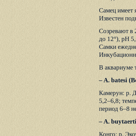
Самец имеет 
Известен подв
Созревают в 
до 12°), рН 5
Самки ежедне
Инкубационны
В аквариуме 
– A. batesi (B
Камерун: р. 
5,2–6,8; тем
период 6–8 н
– A. buytaert
Конго: р. Эко