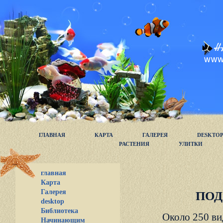
ГЛАВНАЯ
КАРТА
ГАЛЕРЕЯ
DESKTO
РАСТЕНИЯ
УЛИТКИ
главная
Карта
Галерея
ПОД
desktop
Библиотека
Около 250 ви
Начинающим