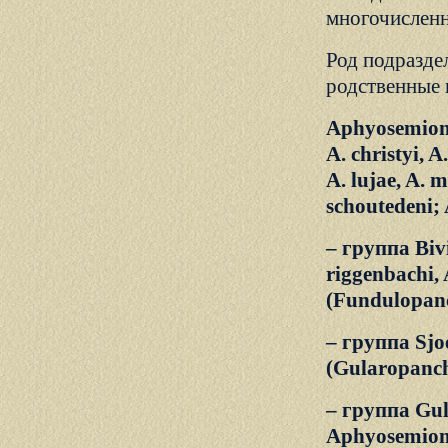
многочисленн
Род подраздел
родственные 
Aphyosemion 
A. christyi, A
A. lujae, A. 
schoutedeni
– группа Bivi
riggenbachi,
(Fundulopan
– группа Sjoe
(Gularopanc
– группа Gular
Aphyosemion 