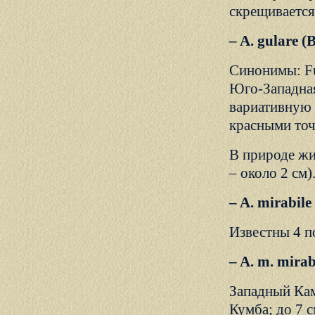
скрещивается с
– A. gulare 
Синонимы: Fund
Юго-Западная
вариативную 
красными точ
В природе жи
– около 2 см
– A. mirabi
Известны 4 п
– A. m. mirab
Западный Кам
Кумба; до 7 с