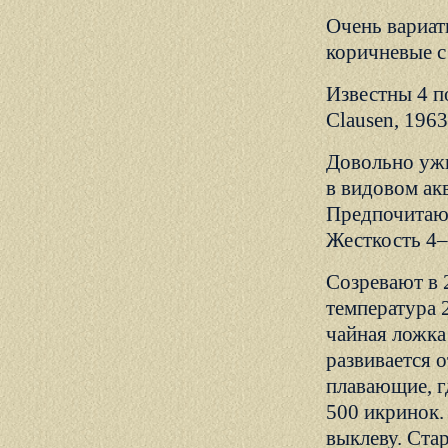
Очень вариат
коричневые с
Известны 4 по
Clausen, 1963;
Довольно ужи
в видовом ак
Предпочитают
Жесткость 4–
Созревают в 2
температура 
чайная ложка 
развивается о
плавающие, г
500 икринок.
выклеву. Стар