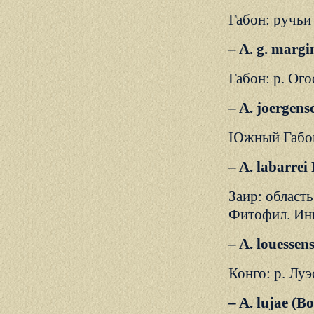
Габон: ручьи
– A. g. marg
Габон: р. Ого
– A. joergens
Южный Габон;
– A. labarrei 
Заир: област
Фитофил. Инк
– A. louessens
Конго: р. Луэ
– A. lujae (B