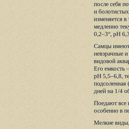
после себя п
и болотистых
изменяется в
медленно тек
0,2–3°, рН 6,
Самцы имеют 
невзрачные и
видовой аквар
Его емкость –
рН 5,5–6,8, 
подсоленная 
дней на 1/4 
Поедают все
особенно в пе
Мелкие виды