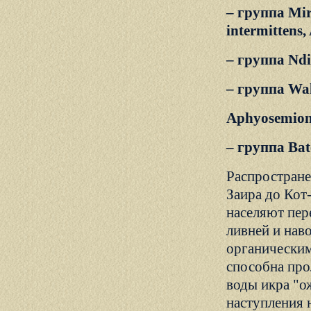
– группа Mir
intermittens,
– группа Ndi
– группа Walk
Aphyosemion 
– группа Bate
Распростране
Заира до Кот
населяют пер
ливней и наво
органическим
способна про
воды икра "о
наступления 