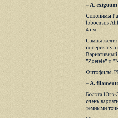
– A. exiguu
Синонимы Panc
loboensiis Ah
4 см.
Самцы желто
поперек тела
Вариативный 
"Zoetele" и 
Фитофилы. И
– A. filame
Болота Юго-З
очень вариат
темными точк