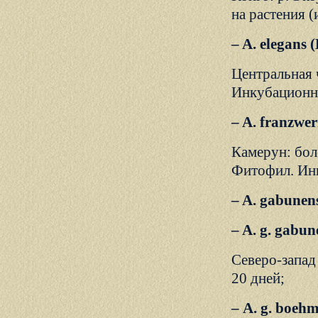
на растения (
– A. elegans 
Центральная ч
Инкубационны
– A. franzwer
Камерун: бол
Фитофил. Инк
– A. gabunen
– A. g. gabu
Северо-запад
20 дней;
– А. g. boehm