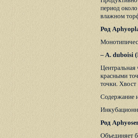
Продуктивнос
период около
влажном торф
Род Aphyopla
Монотипичес
– A. duboisi
Центральная 
красными точ
точки. Хвост
Содержание и
Инкубационны
Род Aphyose
Объединяет б