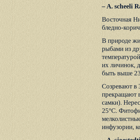
– A. scheeli
Восточная Ни
бледно-корич
В природе жив
рыбами из дру
температурой
их личинок, 
быть выше 23
Созревают в 
прекращают в
самки). Нерес
25°С. Фитофи
мелколистные
инфузории, к