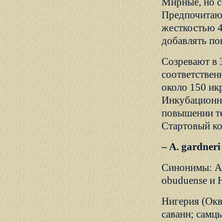
Мирные, но с
Предпочитают
жесткостью 4
добавлять пов
Созревают в 
соответствен
около 150 ик
Инкубационны
повышении те
Стартовый кор
– A. gardner
Синонимы: A. 
obuduense и H
Нигерия (Окв
саванн; самцы