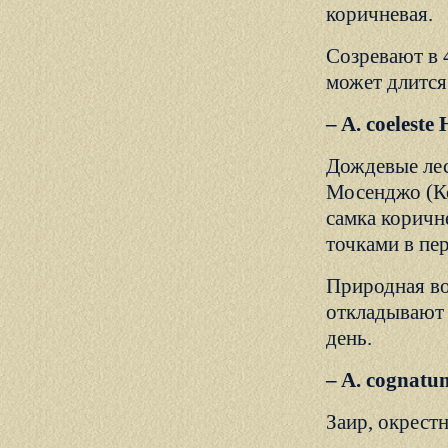
коричневая.
Созревают в 
может длится 
– A. coelest
Дождевые лес
Мосенджо (Ко
самка коричн
точками в пер
Природная во
откладывают 
день.
– A. cognat
Заир, окрест