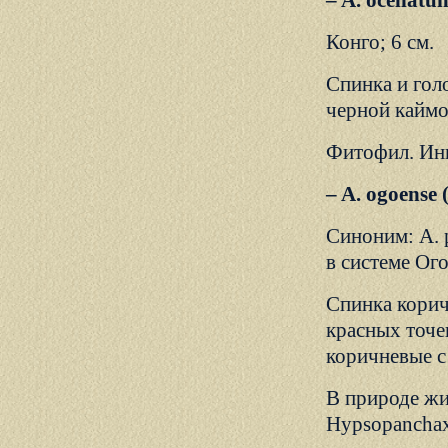
– A. ocellat
Конго; 6 см.
Спинка и гол
черной каймо
Фитофил. Ин
– A. ogoense
Синоним: A. p
в системе Ого
Спинка корич
красных точе
коричневые с
В природе жив
Hypsopanchax