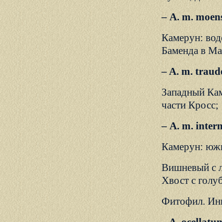
– А. m. moen
Камерун: вод
Баменда в Ма
– A. m. trau
Западный Кам
части Кросс;
– А. m. inter
Камерун: южн
Вишневый с л
Хвост с голу
Фитофил. Инк