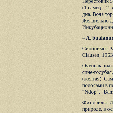
Нерестовик 5
(1 самец – 2
дна. Вода то
Желательно д
Инкубационн
– A. bualan
Синонимы: Panc
Clausen, 196
Очень вариат
сине-голубая,
(желтая). Са
полосами в пе
"Ndop", "Bamk
Фитофилы. Ин
природе, в о