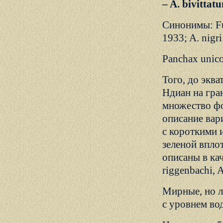
– A. bivitta
Синонимы: Fun
1933; A. nigri
Panchax unico
Того, до экв
Ндиан на гра
множество фо
описание вар
с короткими 
зеленой впло
описаны в каче
riggenbachi, 
Мирные, но л
с уровнем во