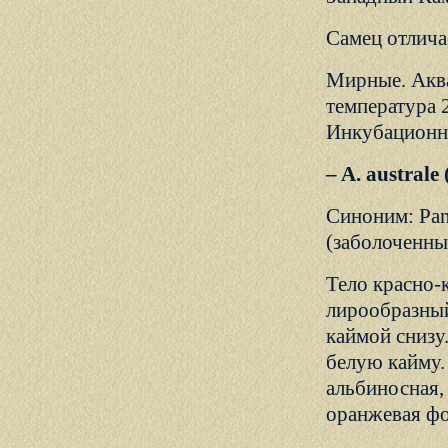
Самец отлича
Мирные. Аква
температура 
Инкубационн
– A. austral
Синоним: Pan
(заболоченны
Тело красно-
лирообразный
каймой снизу
белую кайму.
альбиносная, 
оранжевая ф