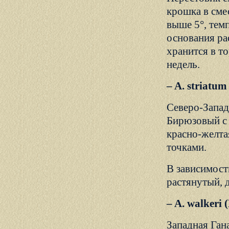
крошка в сме
выше 5°, тем
основания ра
хранится в то
недель.
– A. striatu
Северо-Запад
Бирюзовый с
красно-желта
точками.
В зависимости
растянутый, 
– A. walkeri
Западная Гана