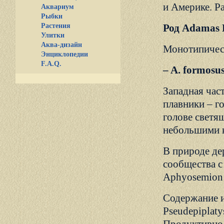
и Америке. Ра
Аквариум
Рыбки
Растения
Род Adamas 
Улитки
Аква-дизайн
Монотипичес
Энциклопедии
F.A.Q.
– A. formos
Западная част
плавники – г
голове светя
небольшими к
В природе де
сообщества с A
Aphyosemion 
Содержание и
Pseudepiplaty