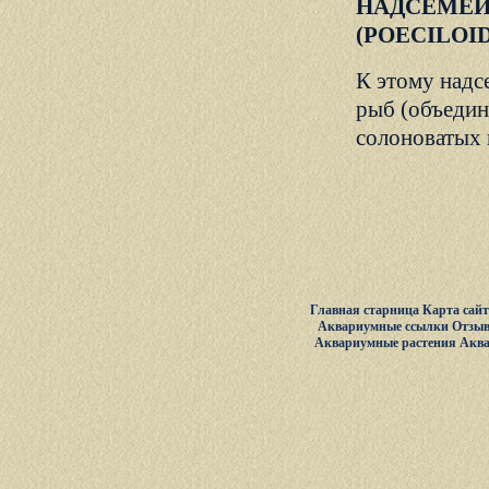
НАДСЕМЕЙ
(POECILOI
К этому надс
рыб (объедин
солоноватых 
Главная старница
Карта сай
Аквариумные ссылки
Отзыв
Аквариумные растения
Акв