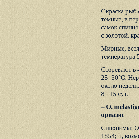
Окраска рыб 
темные, в пе
самок спинно
с золотой, кр
Мирные, всея
температура 5
Созревают в 
25–30°С. Нер
около недели
8– 15 сут.
– О. melasti
ориазис
Синонимы: О. 
1854; и, возм