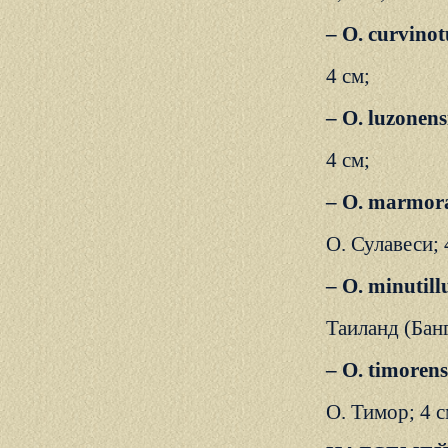
– O. curvinot
4 см;
– O. luzonen
4 см;
– O. marmora
О. Сулавеси; 
– О. minutil
Таиланд (Банг
– О. timorens
О. Тимор; 4 с