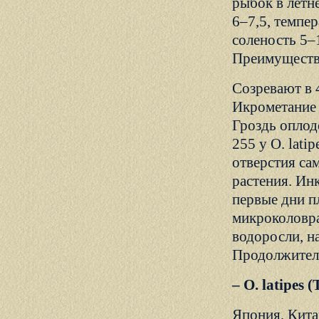
рыбок в летн
6–7,5, темпе
соленость 5–
Преимуществ
Созревают в 
Икрометание 
Гроздь оплод
255 у О. lati
отверстия сам
растения. Ин
первые дни п
микроколовра
водоросли, на
Продолжитель
– О. latipes 
Япония, Китай