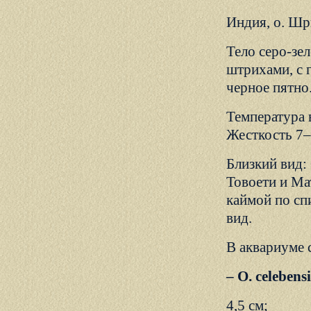
Индия, о. Шр
Тело серо-зе
штрихами, с 
черное пятно
Температура 
Жесткость 7–
Близкий вид: 
Товоети и Ма
каймой по сп
вид.
В аквариуме 
– О. celebens
4,5 см;