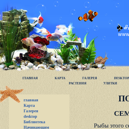
ГЛАВНАЯ
КАРТА
ГАЛЕРЕЯ
DESKTO
РАСТЕНИЯ
УЛИТКИ
П
главная
Карта
Галерея
СЕМ
desktop
Библиотека
Рыбы этого с
Начинающим