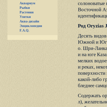
солоноватые 
Аквариум
Рыбки
Восточной Аз
Растения
идентификац
Улитки
Аква-дизайн
Род Oryzias 
Энциклопедии
F.A.Q.
Десять видов
Южной и Юго-
о. Шри-Ланка
и на юге Каз
мелких водое
и реках, нек
поверхности 
какой-либо гр
бледнее самц
Содержать ор
л), желатель