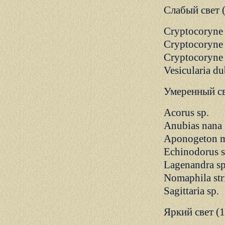
Cлабый свет (
Cryptocoryne 
Cryptocoryne 
Cryptocoryne 
Vesicularia d
Умеренный св
Acorus sp.
Anubias nana
Aponogeton m
Echinodorus s
Lagenandra sp
Nomaphila str
Sagittaria sp.
Яркий свет (