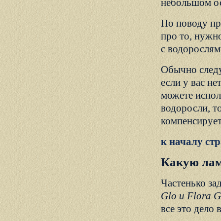
небольшом ос
По поводу пр
про то, нужн
с водорослям
Обычно следу
если у вас не
можете испол
водоросли, т
компенсирует
к началу ст
Какую лам
Частенько за
Glo и Flora 
все это дело 