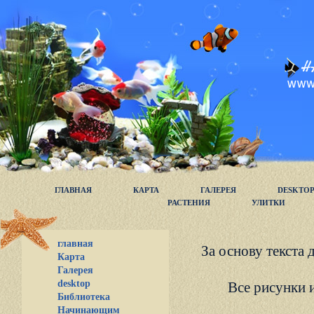
ГЛАВНАЯ
КАРТА
ГАЛЕРЕЯ
DESKTO
РАСТЕНИЯ
УЛИТКИ
главная
За основу текста 
Карта
Галерея
desktop
Все рисунки и
Библиотека
Начинающим