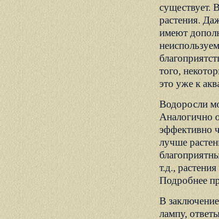
существует
. 
растения. Да
имеют дополн
неиспользуем
благоприятст
того, некото
это уже к ак
Водоросли мо
Аналогично о
эффективно ч
лучше растени
благоприятны
т.д., растени
Подробнее пр
В заключение,
лампу, ответ