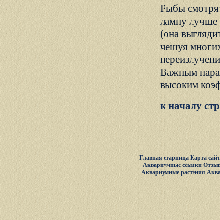
Рыбы смотрят
лампу лучше с
(она выгляди
чешуя многих
переизлучени
Важным парам
высоким коэф
к началу ст
Главная старница
Карта сай
Аквариумные ссылки
Отзыв
Аквариумные растения
Акв