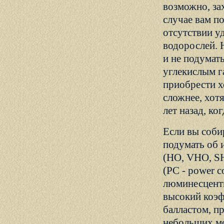
возможно, за
случае вам по
отсутствии у
водорослей. 
и не подумат
углекислым г
приобрести х
сложнее, хот
лет назад, ко
Если вы соби
подумать об 
(HO, VHO, SH
(PC - power 
люминесцентн
высокий коэф
балластом, п
небольших мо