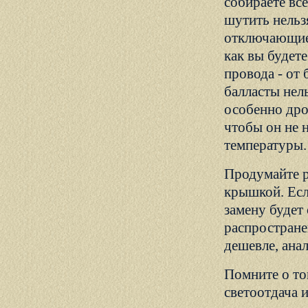
собираете вс
шутить нельз
отключающие 
как вы будет
провода - от 
балласты нел
особенно дрос
чтобы он не 
температуры.
Продумайте р
крышкой. Есл
замену будет
распространен
дешевле, ана
Помните о то
светоотдача 