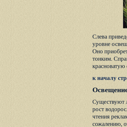
Слева привед
уровне освеще
Оно приобрет
тонким. Спра
красноватую 
к началу ст
Освещение
Существуют л
рост водорос
чтения рекла
сожалению, о