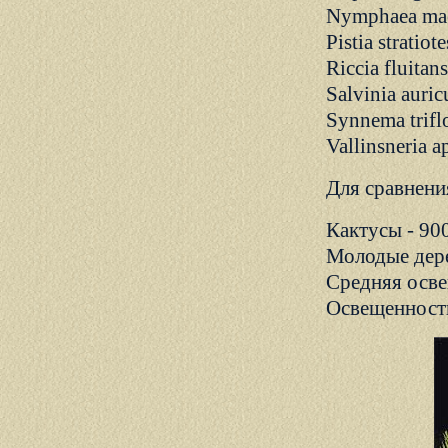
Nymphaea mac
Pistia stratiote
Riccia fluitans
Salvinia auric
Synnema trif
Vallinsneria a
Для сравнени
Кактусы - 90
Молодые дере
Средняя осве
Освещенность