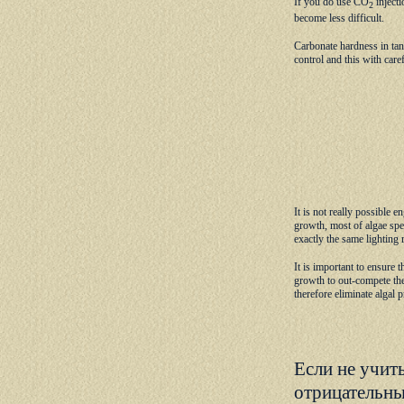
If you do use CO
inject
2
become less difficult.
Carbonate hardness in tan
control and this with care
It is not really possible 
growth, most of algae sp
exactly the same lighting 
It is important to ensure t
growth to out-compete the 
therefore eliminate algal 
Если не учит
отрицательны