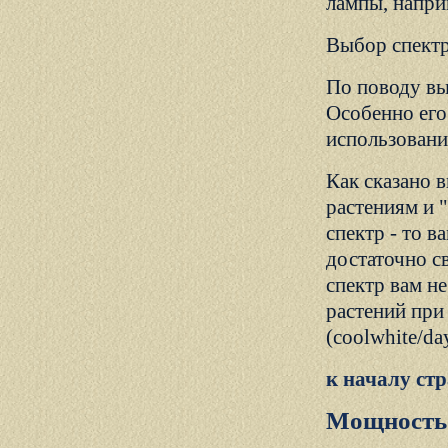
лампы, напри
Выбор спект
По поводу вы
Особенно его
использовани
Как сказано 
растениям и 
спектр - то в
достаточно св
спектр вам н
растений при
(coolwhite/da
к началу ст
Мощность 