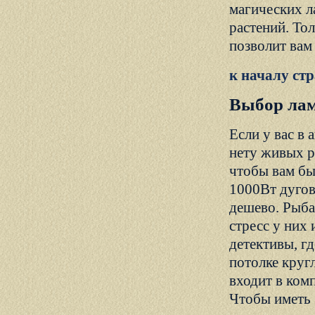
магических л
растений. То
позволит вам
к началу ст
Выбор лам
Если у вас в
нету живых ра
чтобы
вам
был
1000Вт дугов
дешево. Рыба
стресс у них 
детективы, г
потолке круг
входит в ком
Чтобы иметь 