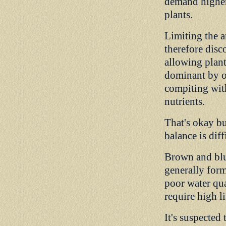
demand higher 
plants.
Limiting the a
therefore disc
allowing plan
dominant by 
compiting with
nutrients.
That's okay bu
balance is diff
Brown and blu
generally for
poor water qua
require high li
It's suspected 