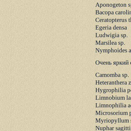
Aponogeton s
Bacopa caroli
Ceratopterus t
Egeria densa
Ludwigia sp.
Marsilea sp.
Nymphoides a
Очень яркий с
Camomba sp.
Heteranthera z
Hygrophilia 
Limnobium la
Limnophilia a
Microsorium 
Myriopyllum 
Nuphar sagitt