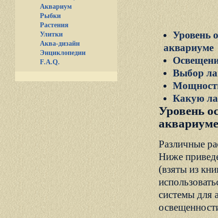
Аквариум
Рыбки
Растения
Уровень 
Улитки
Аква-дизайн
аквариуме
Энциклопедии
Освещени
F.A.Q.
Выбор ла
Мощность
Какую ла
Уровень о
аквариум
Различные ра
Ниже приведе
(взяты из кн
использовать
системы для 
освещенности