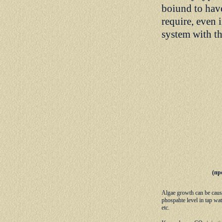
boiund to hav
require, even 
system with th
(пр
Algae growth can be caus
phospahte level in tap wat
etc.