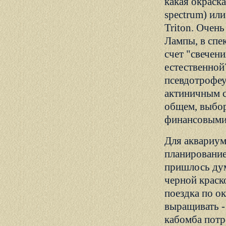
какая окраска
spectrum) или
Triton. Очен
Лампы, в спе
счет "свечени
естественной
псевдотрофеу
актиничным с
общем, выбор
финансовыми
Для аквариума
планирование
пришлось дум
черной краск
поездка по о
выращивать -
кабомба потр