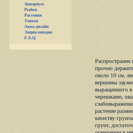
Аквариум
Рыбки
Растения
Улитки
Аква-дизайн
Энциклопедии
F.A.Q.
Распространен 
прочно держитс
около 10 см, л
вершины заужен
выращенного в 
черешками, ова
слабовыраженн
растение размн
качеству грунт
грунт, достато
освещении в не