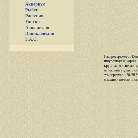
Аквариум
Рыбки
Растения
Улитки
Аква-дизайн
Энциклопедии
F.A.Q.
Распространен от Вен
шнуровидные корни. Л
крупные, от светло- 
отчетливо видны 5 сх
температурой 20-28 °
спящими почками на к