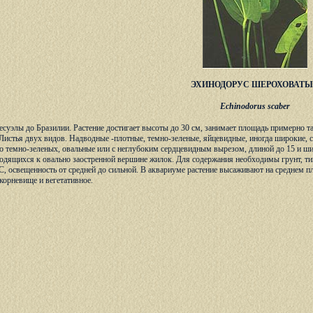
ЭХИНОДОРУС ШЕРОХОВАТ
Echinodorus scaber
есуэлы до Бразилии. Растение достигает высоты до 30 см, занимает площадь примерно
истья двух видов. Надводные -плотные, темно-зеленые, яйцевидные, иногда широкие, 
до темно-зеленых, овальные или с неглубоким сердцевидным вырезом, длиной до 15 и шир
одящихся к овально заостренной вершине жилок. Для содержания необходимы грунт, ти
С, освещенность от средней до сильной. В аквариуме растение высаживают на среднем 
орневище и вегетативное.