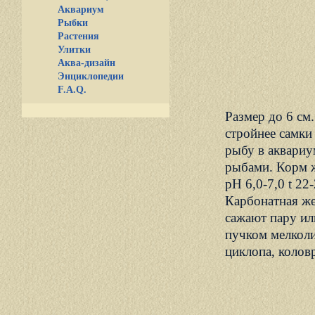
Аквариум
Рыбки
Растения
Улитки
Аква-дизайн
Энциклопедии
F.A.Q.
Размер до 6 см
стройнее самки
рыбу в аквариу
рыбами. Корм ж
pH 6,0-7,0 t 22
Карбонатная же
сажают пару ил
пучком мелколи
циклопа, колов