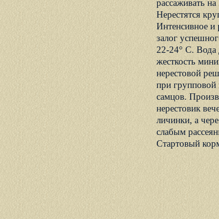
рассаживать на
Нерестятся кру
Интенсивное и 
залог успешного
22-24° С. Вода 
жесткость мини
нерестовой реше
при групповой 
самцов. Произв
нерестовик веч
личинки, а чер
слабым рассеян
Стартовый корм