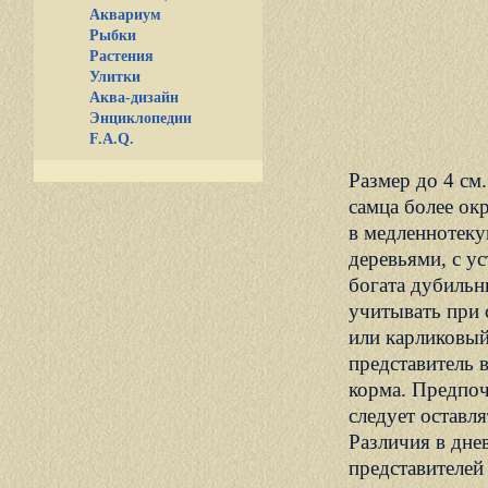
Аквариум
Рыбки
Растения
Улитки
Аква-дизайн
Энциклопедии
F.A.Q.
Размер до 4 см
самца более ок
в медленнотеку
деревьями, с у
богата дубиль
учитывать при 
или карликовы
представитель 
корма. Предпоч
следует оставл
Различия в дне
представителей