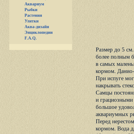
Аквариум
Рыбки
Растения
Улитки
Аква-дизайн
Энциклопедии
F.A.Q.
Размер до 5 см
более полным 
в самых малень
кормом. Данио-
При испуге мог
накрывать стек
Самцы постоянн
и грациозными 
большое удовол
аквариумных ры
Перед нерестом
кормом. Вода дл