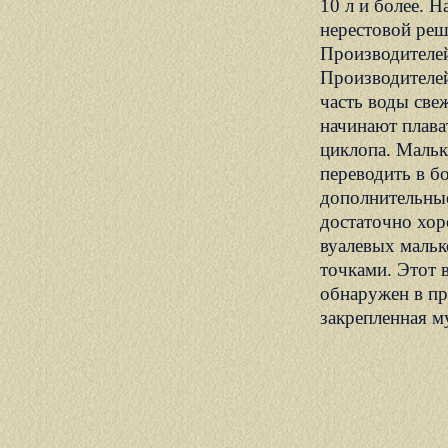
10 л и более. 
нерестовой реш
Производителей
Производителей
часть воды све
начинают плава
циклопа. Мальк
переводить в б
дополнительны
достаточно хор
вуалевых мальк
точками. Этот 
обнаружен в пр
закрепленная м