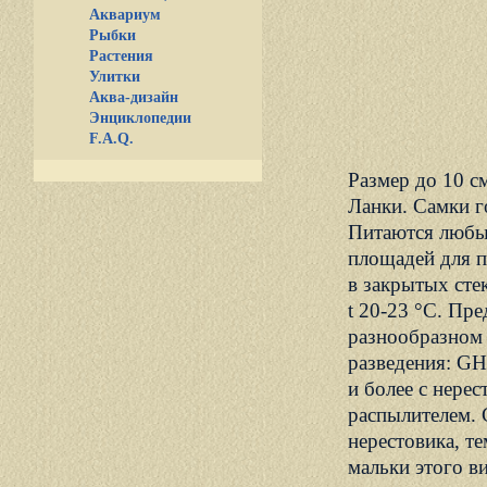
Аквариум
Рыбки
Растения
Улитки
Аква-дизайн
Энциклопедии
F.A.Q.
Размер до 10 с
Ланки. Самки г
Питаются любы
площадей для п
в закрытых сте
t 20-23 °С. Пр
разнообразном 
разведения: GH 
и более с нере
распылителем. 
нерестовика, т
мальки этого в