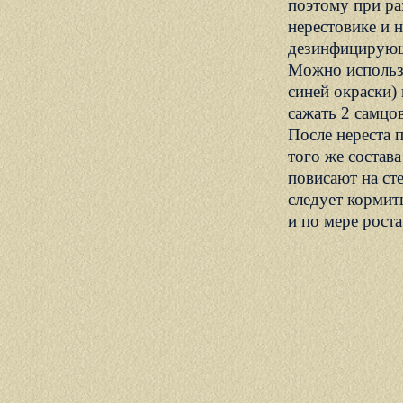
поэтому при ра
нерестовике и 
дезинфицирующ
Можно использо
синей окраски) 
сажать 2 самцо
После нереста 
того же состав
повисают на ст
следует кормит
и по мере рост