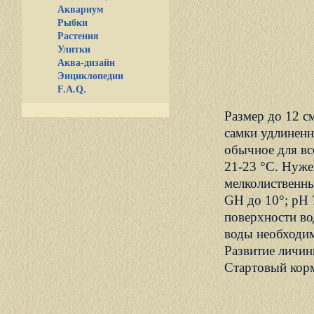
Аквариум
Рыбки
Растения
Улитки
Аква-дизайн
Энциклопедии
F.A.Q.
Размер до 12 с
самки удлинен
обычное для все
21-23 °С. Нуже
мелколиственны
GH до 10°; pH 7
поверхности во
воды необходим
Развитие личин
Стартовый корм