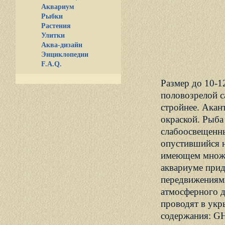
Аквариум
Рыбки
Растения
Улитки
Аква-дизайн
Энциклопедии
F.A.Q.
Размер до 10-1
половозрелой с
стройнее. Акан
окраской. Рыба
слабоосвещенны
опустившийся н
имеющем множе
аквариуме при
передвижениям
атмосферного 
проводят в укр
содержания: GH