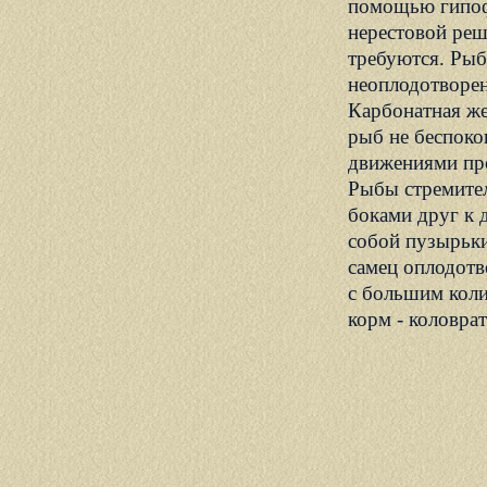
помощью гипофи
нерестовой реш
требуются. Рыб
неоплодотворенн
Карбонатная же
рыб не беспоко
движениями про
Рыбы стремител
боками друг к 
собой пузырьки
самец оплодотв
с большим коли
корм - коловрат