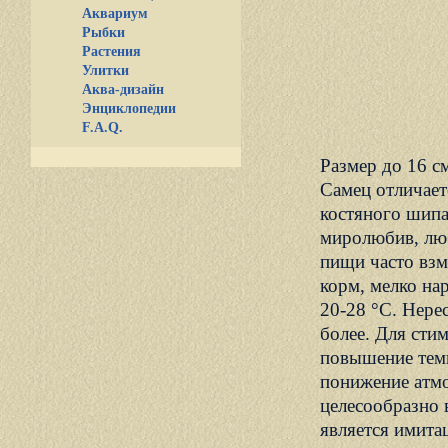
Аквариум
Рыбки
Растения
Улитки
Аква-дизайн
Энциклопедии
F.A.Q.
Размер до 16 с
Самец отличает
костяного шипа
миролюбив, люб
пищи часто взм
корм, мелко нар
20-28 °С. Нере
более. Для сти
повышение темп
понижение атм
целесообразно 
является имита