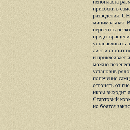
пенопласта раз
присоски в сам
разведения: GH 
минимальная. В
нерестить неск
предотвращения
устанавливать 
лист и строит п
и приклеивает 
можно перенест
установив рядо
попечение самц
отгонять от гне
икры выходит л
Стартовый корм
но боятся заки