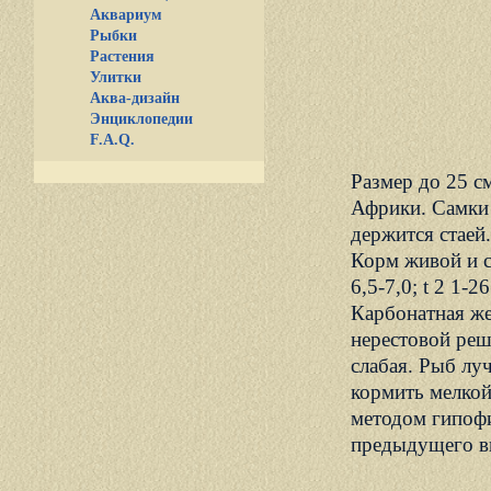
Аквариум
Рыбки
Растения
Улитки
Аква-дизайн
Энциклопедии
F.A.Q.
Размер до 25 с
Африки. Самки 
держится стаей
Корм живой и с
6,5-7,0; t 2 1-
Карбонатная же
нерестовой реш
слабая. Рыб лу
кормить мелкой
методом гипофи
предыдущего в