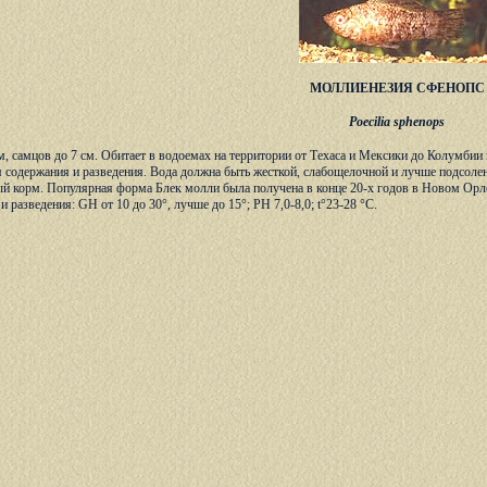
МОЛЛИЕНЕЗИЯ СФЕНОПС
Poecilia sphenops
м, самцов до 7 см. Обитает в водоемах на территории от Техаса и Мексики до Колумбии
 содержания и разведения. Вода должна быть жесткой, слабощелочной и лучше подсолен
й корм. Популярная форма Блек молли была получена в конце 20-х годов в Новом Орлеа
 разведения: GH от 10 до 30°, лучше до 15°; PH 7,0-8,0; t°23-28 °С.