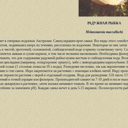
РАДУЖНАЯ РЫБКА
Melanotaenia maccullochi
ает в северных водоемах Австралии. Самец окрашен ярче самки. Все виды этого семейст
отом, поднявшись вверх по течению, расселились по водоемам. Некоторые из них затем 
 к чистой, проточной, солоноватой, слабощелочной воде и яркому солнечному свету. С
Питается живым и сухим кормом, в том числе мелкими насекомыми. Необходимы филь
тывать, что для содержания радужной рыбки нужна жесткая и слабощелочная вода. Воз
 цихлидами (например, юлидохромис орнатус), либо с живородящими карпозубыми. Вода
ой солью (1 столовая ложка на 10 л воды). Разведение несложно, так как икрометание
ние в стае самок. Икра закрепляется на растениях с помощью клейких нитей. Икру про
но перенести растения с икрой в отдельный отсадник. Вода для разведения: GH около 15°
ений и точкой аэрации или фильтром. Производителей сажают на 7-10 дней и после вы
нках аквариума и растениях, затем мальки начинают плавать. В это время их начинают к
собенно за значением рН). Каждая самка мечет в день 5-15 икринок. Половозрелости ры