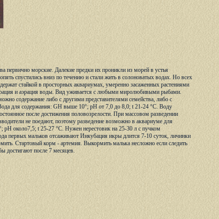
ва первично морские. Далекие предки их проникли из морей в устья
опять спустились вниз по течению и стали жить в солоноватых водах. Но всех
одержат стайкой в просторных аквариумах, умеренно засаженных растениями
трация и аэрация воды. Вид уживается с любыми миролюбивыми рыбами.
можно содержание либо с другими представителями семейства, либо с
 для содержания: GH выше 10°; pH от 7,0 до 8,0; t 21-24 °С. Воду
 постоянное после достижения половозрелости. При массовом разведении
изводители не поедают, поэтому разведение возможно в аквариуме для
; pH около7,5; t 25-27 °С. Нужен нерестовик на 25-30 л с пучком
хода первых мальков отсаживают Инкубация икры длится 7-10 суток, личинки
ормить. Стартовый корм - артемия. Выкормить малька несложно если следить
бы достигают после 7 месяцев.