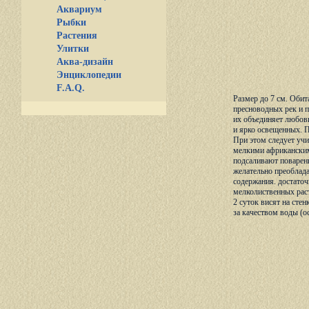
Аквариум
Рыбки
Растения
Улитки
Аква-дизайн
Энциклопедии
F.A.Q.
Размер до 7 см. Обит
пресноводных рек и п
их объединяет любовь
и ярко освещенных. 
При этом следует учи
мелкими африканскими
подсаливают поваренн
желательно преоблада
содержания. достаточ
мелколиственных раст
2 суток висят на сте
за качеством воды (о