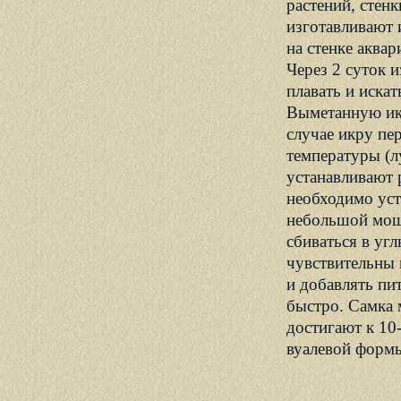
растений, стен
изготавливают 
на стенке аква
Через 2 суток 
плавать и иска
Выметанную икр
случае икру пер
температуры (л
устанавливают 
необходимо уст
небольшой мощ
сбиваться в уг
чувствительны 
и добавлять пит
быстро. Самка 
достигают к 10
вуалевой формы