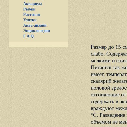
Аквариум
Рыбки
Растения
Улитки
Аква-дизайн
Энциклопедии
F.A.Q.
Размер до 15 с
слабо. Содержа
мелкими и соиз
Питается так ж
имеет, темпера
скалярий желат
половой зрелос
отгоняющие от 
содержать в ак
враждуют между
°С. Разведение
объемом не мен