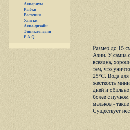
Аквариум
Рыбки
Растения
Улитки
Аква-дизайн
Энциклопедии
F.A.Q.
Размер до 15 с
Азии. У самца 
всеядна, хорош
тем, что уничто
25°С. Вода для 
жесткость мини
дней и обильно
более с пучком
мальков - такие
Существует нес