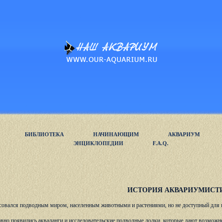
БИБЛИОТЕКА
НАЧИНАЮЩИМ
АКВАРИУМ
ЭНЦИКЛОПЕДИИ
F.A.Q.
ИСТОРИЯ АКВАРИУМИСТ
совался подводным миром, населенным животными и растениями, но не доступный для 
вно появились акваланги и исследовательские подводные лодки, которые дают возможно