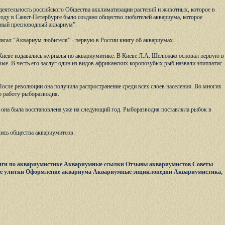
еятельность российского Общества акклиматизации растений и животных, которое в
оду в Санкт-Петербурге было создано общество любителей аквариума, которое
атный пресноводный аквариум”.
исал “Аквариум любителя” - первую в России книгу об аквариумах.
 Киеве издавались журналы по аквариумитике. В Киеве Л.А. Шелюжко основал первую в
. В честь его заслуг один из видов африканских коропозубых рыб назвали эпиплатис
осле революции она получила распространение среди всех слоев населения. Во многих
о работу рыборазводня.
 она была восстановлена уже на следующий год. Рыборазводня поставляла рыбок в
лись общества аквариумитсов.
ги по аквариумистике
Аквариумные ссылки
Отзывы аквариумистов
Советы
е улитки
Оформление аквариума
Аквариумные энциклопедии
Аквариумистика,