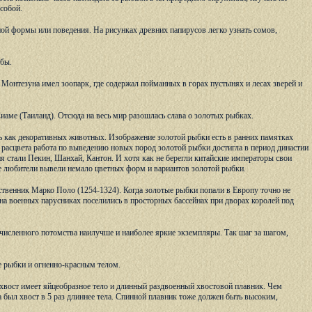
собой.
чной формы или поведения. На рисунках древних папирусов легко узнать сомов,
ыбы.
в Монтезуна имел зоопарк, где содержал пойманных в горах пустынях и лесах зверей и
иаме (Таиланд). Отсюда на весь мир разошлась слава о золотых рыбках.
ать как декоративных животных. Изображение золотой рыбки есть в ранних памятках
расцвета работа по выведению новых пород золотой рыбки достигла в период династии
я стали Пекин, Шанхай, Кантон. И хотя как не берегли китайские императоры свои
е любители вывели немало цветных форм и вариантов золотой рыбки.
венник Марко Поло (1254-1324). Когда золотые рыбки попали в Европу точно не
на военных парусниках поселились в просторных бассейнах при дворах королей под
численного потомства наилучше и наиболее яркие экземпляры. Так шаг за шагом,
е рыбки и огненно-красным телом.
вост имеет яйцеобразное тело и длинный раздвоенный хвостовой плавник. Чем
а был хвост в 5 раз длиннее тела. Спинной плавник тоже должен быть высоким,