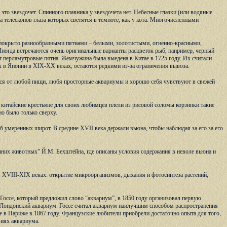
это звездочет. Спинного плавника у звездочета нет. Небесные глазки (или водяные
 телескопов глаза которых светятся в темноте, как у кота. Многочисленными
 покрыто разнообразными пятнами – белыми, золотистыми, огненно-красными,
ногда встречаются очень оригинальные варианты расцветок рыб, например, черный
т перламутровые пятна. Жемчужина была выедена в Китае в 1725 году. Их считали
х в Японии в XIX-XX веках, остаются редкими из-за ограничения вывоза.
тся от любой пищи, любя просторные аквариумы и хорошо себя чувствуют в свежей
 китайские крестьяне для своих любимцев плели из рисовой соломы корзинки такие
о было только сверху.
 умеренных широт. В средине XVII века держали вьюна, чтобы наблюдая за его за его
них животных” Й.М. Бехштейна, где описаны условия содержания в неволе вьюна и
 XVIII-XIX веках: открытие микроорганизмов, дыхания и фотосинтеза растений,
 Госсе, который предложил слово “аквариум”, в 1850 году организовал первую
й Лондонский аквариум. Госсе считал аквариум наилучшим способом распространения
 в Париже в 1867 году. Французские любители приобрели достаточно опыта для того,
виях аквариума.