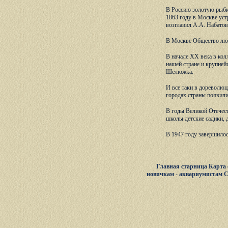
В Россию золотую рыбку
1863 году в Москве ус
возглавил А.А. Набатов
В Москве Общество люб
В начале ХХ века в кол
нашей стране и крупне
Шелюжка.
И все таки в дореволюц
городах страны появил
В годы Великой Отечест
школы детские садики,
В 1947 году завершилос
Главная старница
Карта 
новичкам - аквариумистам
С