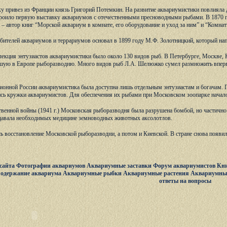
 привез из Франции князь Григорий Потемкин. На развитие аквариумистики повлияла д
троило первую выставку аквариумов с отечественными пресноводными рыбами. В 1870 г
 – автор книг “Морской аквариум в комнате, его оборудование и уход за ним” и “Комн
ителей аквариумов и террариумов основал в 1899 году М.Ф. Золотницкий, который нап
лекция энтузиастов аквариумистики было около 130 видов рыб. В Петербурге, Москве,
йшую в Европе рыборазводню. Много видов рыб Л.А. Шелюжко сумел размножить впервые
ионной России аквариумистика была доступна лишь отдельным энтузиастам и богачам. П
ись кружки аквариумистов. Для обеспечения их рыбами при Московском зоопарке начал
венной войны (1941 г.) Московская рыборазводня была разрушена бомбой, но частично
 давала необходимых медицине земноводных животных аксолотлов.
ь восстановление Московской рыборазводни, а потом и Киевской. В стране снова появи
сайта
Фотографии аквариумов
Аквариумные заставки
Форум аквариумистов
Кни
одержание аквариума
Аквариумные рыбки
Аквариумные растения
Аквариумны
ответы на вопросы