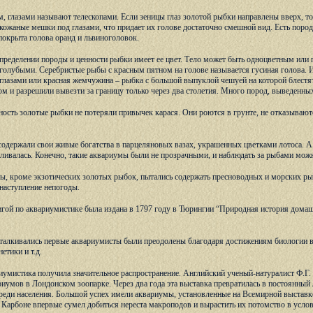
м, глазами называют телескопами. Если зеницы глаз золотой рыбки направлены вверх, то 
кожаные мешки под глазами, что придает их голове достаточно смешной вид. Есть порода
 покрыта голова оранд и львиноголовок.
пределении породы и ценности рыбки имеет ее цвет. Тело может быть одноцветным или
олубыми. Серебристые рыбы с красным пятном на голове называется гусиная голова. И
глазами или красная жемчужина – рыбка с большой выпуклой чешуей на которой блестя
м и разрешили вывезти за границу только через два столетия. Много пород, выведенны
ость золотые рыбки не потеряли привычек карася. Они роются в грунте, не отказываю
одержали свои живые богатства в парцеляновых вазах, украшенных цветками лотоса. А
ыливалась. Конечно, такие аквариумы были не прозрачными, и наблюдать за рыбами можн
ы, кроме экзотических золотых рыбок, пытались содержать пресноводных и морских рыб
наступление непогоды.
гой по аквариумистике была издана в 1797 году в Тюрингии “Природная история домаш
талкивались первые аквариумисты были преодолены благодаря достижениям биологии в
етики и т.д.
иумистика получила значительное распространение. Английский ученый-натуралист Ф.Г.
иумов в Лондонском зоопарке. Через два года эта выставка превратилась в постоянны
реди населения. Большой успех имели аквариумы, установленные на Всемирной выставке
 Карбоне впервые сумел добиться нереста макроподов и вырастить их потомство в усло