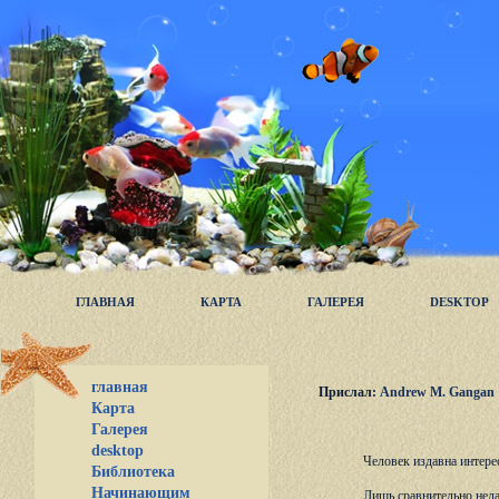
ГЛАВНАЯ
КАРТА
ГАЛЕРЕЯ
DESKTOP
главная
Прислал:
Andrew M. Gangan
Карта
Галерея
desktop
Человек издавна интере
Библиотека
Начинающим
Лишь сравнительно неда