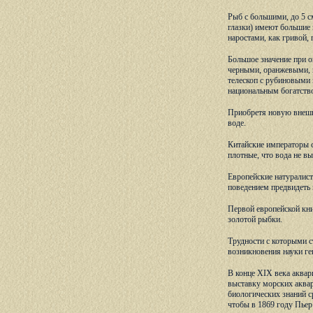
Рыб с большими, до 5 с
глазки) имеют большие 
наростами, как гривой,
Большое значение при о
черными, оранжевыми, г
телескоп с рубиновыми 
национальным богатство
Приобретя новую внешн
воде.
Китайские императоры с
плотные, что вода не в
Европейские натуралист
поведением предвидеть 
Первой европейской кни
золотой рыбки.
Трудности с которыми с
возникновения науки ген
В конце XIX века аквар
выставку морских аквар
биологических знаний с
чтобы в 1869 году Пьер