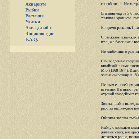
способ жизни. Несмотря
Аквариум
Рыбки
Египтяне еще за 5-6 ты
Растения
тыляпий, хромисов, рыб
Улитки
Аква-дизайн
Во время раскопок Помп
Энциклопедии
С рассказов испанских 
F.A.Q.
птиц, а в бассейнах с 
Но наибольшего развити
Самые древние сведения
китайской письменности
Мин (1368-1644). Именн
живые сокровища в 1500
Первым европейцем уви
известно. Называют раз
охраной гвардейских ка
Золотая рыбка выведена
работая над каждым пок
Обычная золотая рыбка 
Рыбку с несколько сжа
длиннее хвост, тем кра
держаться ровно, не сви