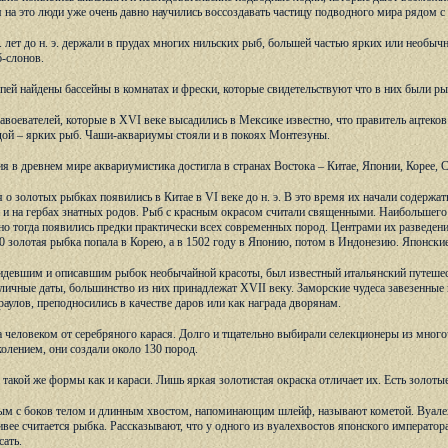
 на это люди уже очень давно научились воссоздавать частицу подводного мира рядом с 
с. лет до н. э. держали в прудах многих нильских рыб, большей частью ярких или необы
-слонов.
ей найдены бассейны в комнатах и фрески, которые свидетельствуют что в них были р
завоевателей, которые в XVI веке высадились в Мексике известно, что правитель ацтеко
водой – ярких рыб. Чаши-аквариумы стояли и в покоях Монтезуны.
я в древнем мире аквариумистика достигла в странах Востока – Китае, Японии, Корее, С
 о золотых рыбках появились в Китае в VI веке до н. э. В это время их начали содерж
 и на гербах знатных родов. Рыб с красным окрасом считали священными. Наибольшего 
о тогда появились предки практически всех современных пород. Центрами их разведени
 золотая рыбка попала в Корею, а в 1502 году в Японию, потом в Индонезию. Японски
девшим и описавшим рыбок необычайной красоты, был известный итальянский путешест
личные даты, большинство из них принадлежат XVII веку. Заморские чудеса завезенные 
раулов, преподносились в качестве даров или как награда дворянам.
 человеком от серебряного карася. Долго и тщательно выбирали селекционеры из много
олением, они создали около 130 пород.
такой же формы как и караси. Лишь яркая золотистая окраска отличает их. Есть золоты
тым с боков телом и длинным хвостом, напоминающим шлейф, называют кометой. Вуалех
сивее считается рыбка. Рассказывают, что у одного из вуалехвостов японского император
сать.