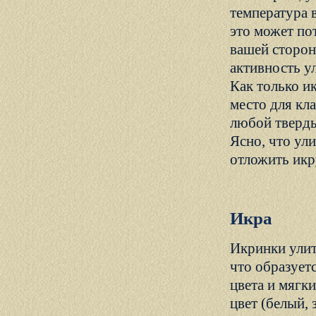
температура 
это может по
вашей сторон
активность у
Как только и
место для кла
любой тверды
Ясно, что ул
отложить икр
Икра
Икринки улит
что образует
цвета и мягк
цвет (белый, 