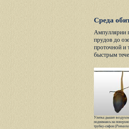
Среда оби
Ампуллярии п
прудов до оз
проточной и 
быстрым тече
Улитка дышит воздухом
поднимаясь на поверхно
трубку-сифон (
Pomacea 