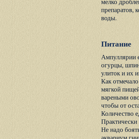
мелко дробле
препаратов, 
воды.
Питание
Ампуллярии е
огурцы, шпин
улиток и их и
Как отмечал
мягкой пищей
вареными ов
чтобы от оста
Количество е
Практически 
Не надо боят
аквариум гни