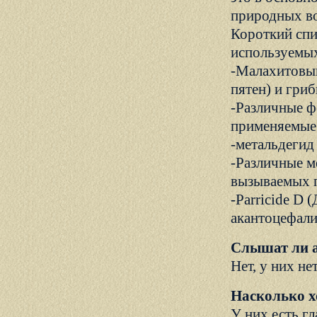
природных в
Короткий спи
используемых
-Малахитовый
пятен) и гри
-Различные ф
применяемые 
-метальдегид
-Различные м
вызываемых 
-Parricide D
акантоцефали
Слышат ли 
Нет, у них не
Насколько х
У них есть г