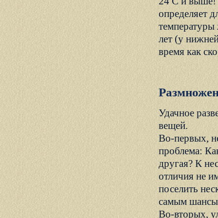
24 C и выше!
определяет д
температуры 
лет (у нижней
время как ск
Размножен
Удачное разв
вещей.
Во-первых, н
проблема: Как
другая? К нес
отличия не и
поселить нес
самым шансы,
Во-вторых, у