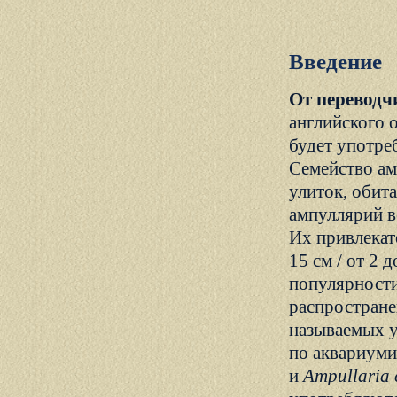
Введение
От переводч
английского о
будет употре
Семейство а
улиток, обит
ампуллярий в
Их привлекат
15 см / от 2 
популярности
распростране
называемых у
по аквариум
и
Ampullaria 