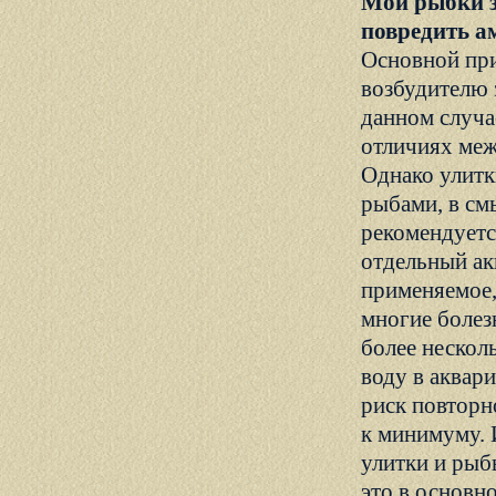
Мои рыбки з
повредить 
Основной при
возбудителю 
данном случа
отличиях меж
Однако улитк
рыбами, в см
рекомендуетс
отдельный ак
применяемое,
многие болез
более несколь
воду в аквар
риск повторн
к минимуму. 
улитки и ры
это в основн