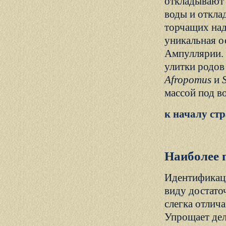
откладывают 
воды и отклад
торчащих над
уникальная о
Ампуллярии. 
улитки родо
Afropomus
и
массой под во
к началу ст
Наиболее 
Идентификаци
виду достаточ
слегка отлич
Упрощает дел