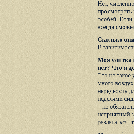
Нет, численн
просмотреть 
особей. Если
всегда сможе
Сколько они
В зависимости
Моя улитка 
нет? Что я д
Это не такое
много воздух
нередкость д
неделями сид
– не обязател
неприятный з
разлагаться, 