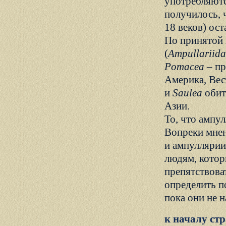
употребляютс
получилось, 
18 веков) ос
По принятой 
(
Ampullariida
Pomacea
– пр
Америка, Вес
и
Saulea
обит
Азии.
То, что ампу
Вопреки мнен
и ампуллярии
людям, котор
препятствова
определить п
пока они не н
к началу ст