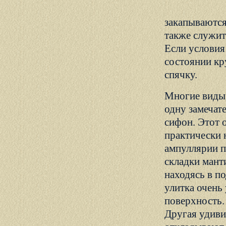
закапываются
также служит
Если условия
состоянии кру
спячку.
Многие виды,
одну замечат
сифон. Этот 
практически н
ампуллярии п
складки мант
находясь в п
улитка очень
поверхность.
Другая удиви