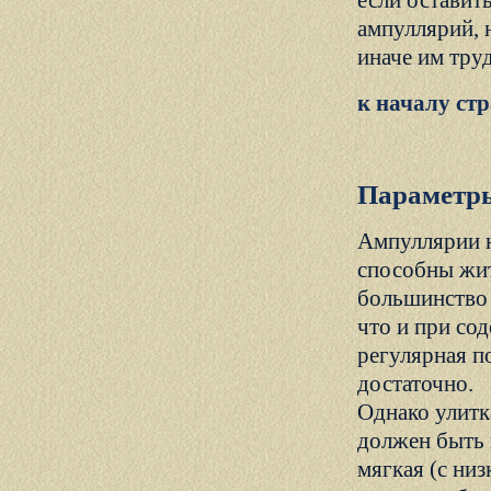
если оставить
ампуллярий, 
иначе им тру
к началу ст
Параметр
Ампуллярии н
способны жит
большинство 
что и при со
регулярная по
достаточно.
Однако улитк
должен быть 
мягкая (с ни