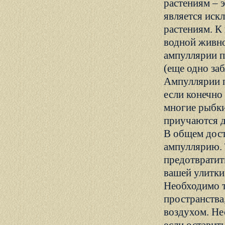
растениям – 
является иск
растениям. К
водной живно
ампуллярии п
(еще одно за
Ампуллярии 
если конечно
многие рыбки
приучаются д
В общем дост
ампуллярию. 
предотвратит
вашей улитки
Необходимо т
пространства
воздухом. Не