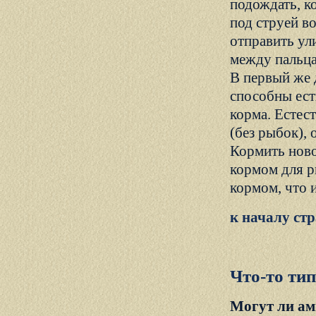
подождать, ко
под струей во
отправить ул
между пальца
В первый же 
способны ест
корма. Естес
(без рыбок),
Кормить нов
кормом для р
кормом, что и
к началу ст
Что-то ти
Могут ли ам