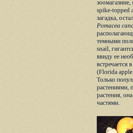
зоомагазине,
spike-topped a
загадка, оста
Pomacea cana
располагающи
темными поло
snail, гигант
ввиду ее нео
встречается 
(Florida appl
Только попул
растениями, 
растения, он
частями.