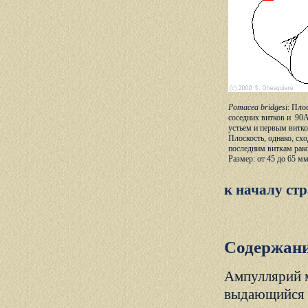
Pomacea bridgesi
: Пло
соседних витков и 90
устьем и первым витко
Плоскость, однако, схо
последним виткам рак
Размер: от 45 до 65 мм
к началу ст
Содержани
Ампуллярий м
выдающийся а