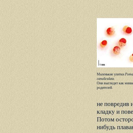
Маленькие улитки
Poma
canaliculata
.
Они выглядят как мини
родителей.
не повредив 
кладку и пов
Потом осторо
нибудь плава