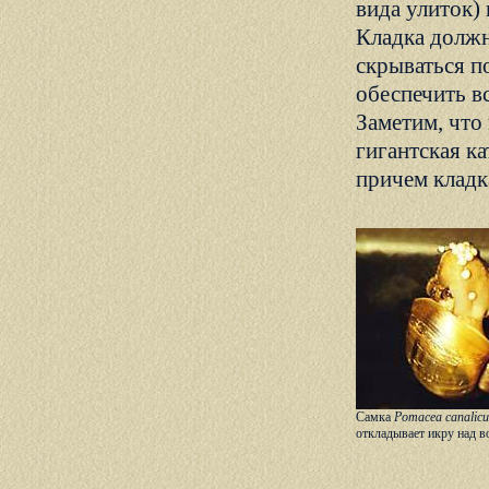
вида улиток) 
Кладка должн
скрываться п
обеспечить в
Заметим, что
гигантская ка
причем кладк
Самка
Pomacea canalicu
откладывает икру над в