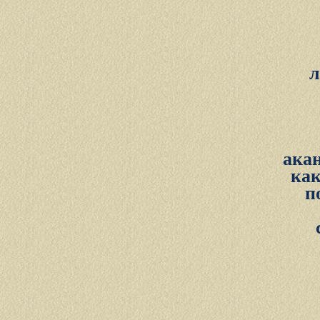
л
ака
ка
п