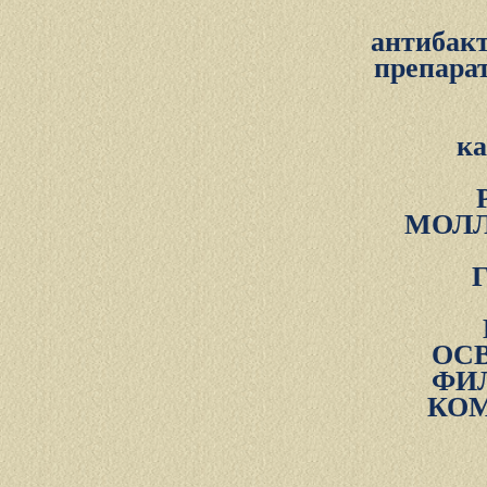
антибак
препар
к
МОЛЛ
ОС
ФИ
КОМ