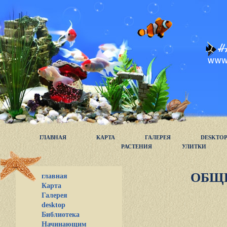
ГЛАВНАЯ
КАРТА
ГАЛЕРЕЯ
DESKTO
РАСТЕНИЯ
УЛИТКИ
ОБЩ
главная
Карта
Галерея
desktop
Библиотека
Начинающим