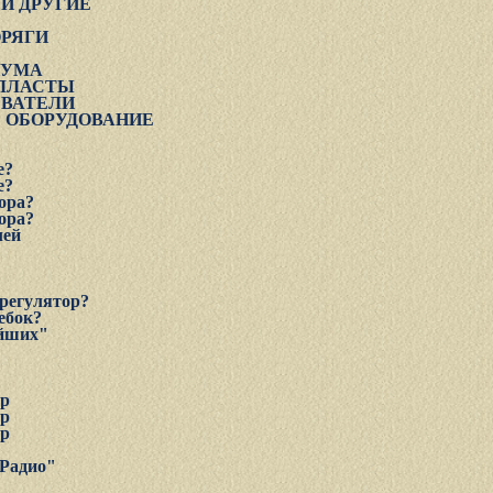
И ДРУГИЕ
ОРЯГИ
ИУМА
АЛЛАСТЫ
ЕВАТЕЛИ
 ОБОРУДОВАНИЕ
е?
е?
ора?
ора?
лей
оpегулятоp?
ебок?
ейших"
ор
ор
ор
"Радио"