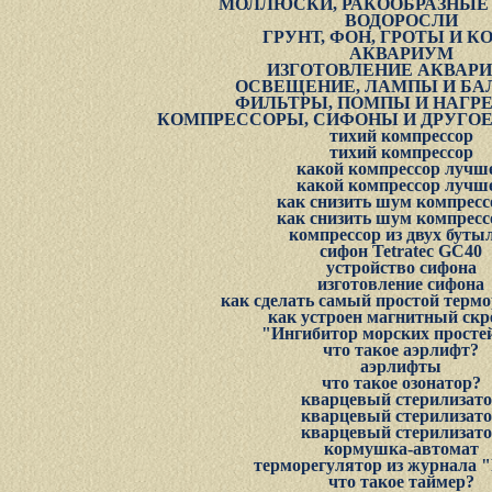
МОЛЛЮСКИ, РАКООБРАЗНЫЕ 
ВОДОРОСЛИ
ГРУНТ, ФОН, ГРОТЫ И К
АКВАРИУМ
ИЗГОТОВЛЕНИЕ АКВАР
ОСВЕЩЕНИЕ, ЛАМПЫ И Б
ФИЛЬТРЫ, ПОМПЫ И НАГР
КОМПРЕССОРЫ, СИФОНЫ И ДРУГОЕ
тихий компрессор
тихий компрессор
какой компрессор лучш
какой компрессор лучш
как снизить шум компресс
как снизить шум компресс
компрессор из двух буты
сифон Tetratec GC40
устройство сифона
изготовление сифона
как сделать самый пpостой теpм
как устроен магнитный скр
"Ингибитор морских прост
что такое аэрлифт?
аэрлифты
что такое озонатор?
кварцевый стерилизат
кварцевый стерилизат
кварцевый стерилизат
коpмушка-автомат
терморегулятор из журнала 
что такое таймер?