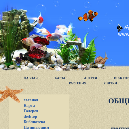
ГЛАВНАЯ
КАРТА
ГАЛЕРЕЯ
DESKTO
РАСТЕНИЯ
УЛИТКИ
ОБЩ
главная
Карта
Галерея
desktop
Библиотека
непр
Начинающим