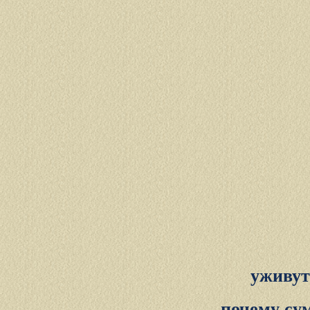
уживут
почему су