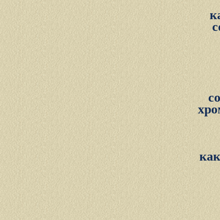
к
с
с
хро
как