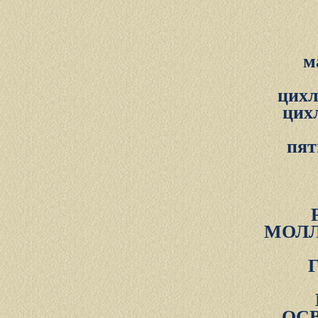
м
цихл
цих
пят
МОЛЛ
ОС