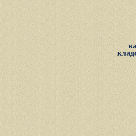
к
клад