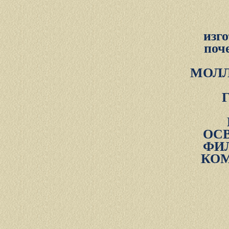
изг
поч
МОЛЛ
ОС
ФИ
КОМ