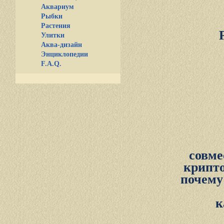
Аквариум
Рыбки
Растения
Улитки
Аква-дизайн
Энциклопедии
F.A.Q.
совме
крипто
почему
к