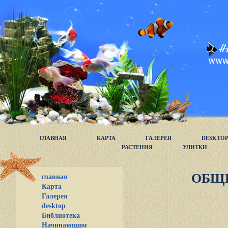
ГЛАВНАЯ
КАРТА
ГАЛЕРЕЯ
DESKTO
РАСТЕНИЯ
УЛИТКИ
ОБЩ
главная
Карта
Галерея
desktop
Библиотека
Начинающим